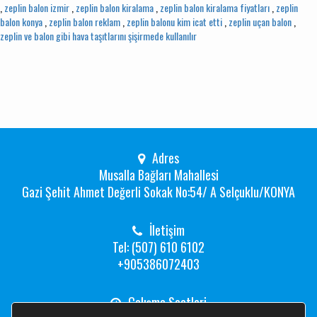
,
zeplin balon izmir
,
zeplin balon kiralama
,
zeplin balon kiralama fiyatları
,
zeplin
balon konya
,
zeplin balon reklam
,
zeplin balonu kim icat etti
,
zeplin uçan balon
,
zeplin ve balon gibi hava taşıtlarını şişirmede kullanılır
Adres
Musalla Bağları Mahallesi
Gazi Şehit Ahmet Değerli Sokak No:54/ A Selçuklu/KONYA
İletişim
Tel: (507) 610 6102
+905386072403
Çalışma Saatleri