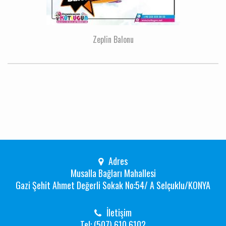
Zeplin Balonu
Adres
Musalla Bağları Mahallesi
Gazi Şehit Ahmet Değerli Sokak No:54/ A Selçuklu/KONYA
İletişim
Tel: (507) 610 6102