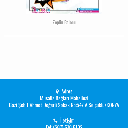
Zeplin Balonu
Adres
Musalla Bağları Mahallesi
Gazi Şehit Ahmet Değerli Sokak No:54/ A Selçuklu/KONYA
İletişim
Tel: (507) 610 6102