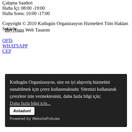
Çalışma Saatleri
Hafta İçi: 08:00 -19:00
Hafta Sonu: 10:00 -17:00
Copyright © 2010 Kutlugün Organizasyon Hizmetleri Tüm Hakları
Saklıdır.
Bay Ajans
Web Tasarım
OFİS
WHATSAPP
CEP
Kutlugün Organizasyon, size en iyi alışveriş hizmetini
sunabilmek için çerez kullanmaktadır. Sitemizi kullanarak
çerezlere izin vermektesiniz, daha fazla bilgi için;
Daha fazla bilgi için...
Anladım!
Powered by WebsitePolicies