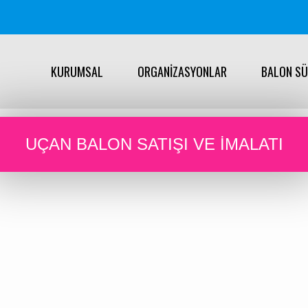
KURUMSAL
ORGANİZASYONLAR
BALON S
UÇAN BALON SATIŞI VE IMALATI