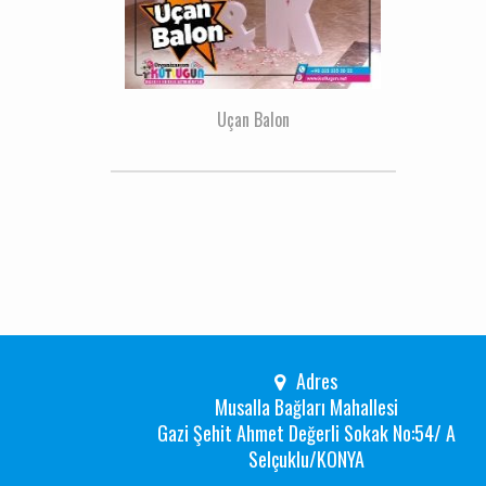
Uçan Balon
Adres
Musalla Bağları Mahallesi
Gazi Şehit Ahmet Değerli Sokak No:54/ A
Selçuklu/KONYA