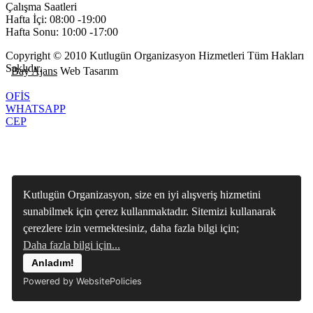
Çalışma Saatleri
Hafta İçi: 08:00 -19:00
Hafta Sonu: 10:00 -17:00
Copyright © 2010 Kutlugün Organizasyon Hizmetleri Tüm Hakları
Saklıdır.
Bay Ajans
Web Tasarım
OFİS
WHATSAPP
CEP
Kutlugün Organizasyon, size en iyi alışveriş hizmetini
sunabilmek için çerez kullanmaktadır. Sitemizi kullanarak
çerezlere izin vermektesiniz, daha fazla bilgi için;
Daha fazla bilgi için...
Anladım!
Powered by WebsitePolicies