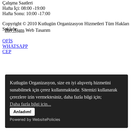
Çalışma Saatleri
Hafta İçi: 08:00 -19:00
Hafta Sonu: 10:00 -17:00
Copyright © 2010 Kutlugün Organizasyon Hizmetleri Tüm Hakları
Saklıdır.
Bay Ajans
Web Tasarım
OFİS
WHATSAPP
CEP
Kutlugün Organizasyon, size en iyi alışveriş hizmetini
sunabilmek için çerez kullanmaktadır. Sitemizi kullanarak
çerezlere izin vermektesiniz, daha fazla bilgi için;
Daha fazla bilgi için...
Anladım!
Powered by WebsitePolicies