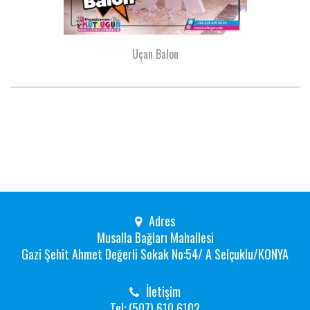
Uçan Balon
Adres
Musalla Bağları Mahallesi
Gazi Şehit Ahmet Değerli Sokak No:54/ A Selçuklu/KONYA
İletişim
Tel: (507) 610 6102