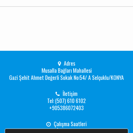
Adres
Musalla Bağları Mahallesi
Gazi Şehit Ahmet Değerli Sokak No:54/ A Selçuklu/KONYA
İletişim
Tel: (507) 610 6102
+905386072403
Çalışma Saatleri
Hafta İçi: 08:00 -19:00