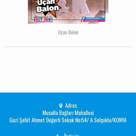
Uçan Balon
Adres
Musalla Bağları Mahallesi
Gazi Şehit Ahmet Değerli Sokak No:54/ A Selçuklu/KONYA