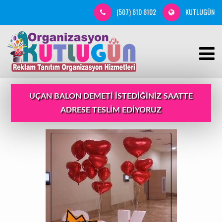
(507) 610 6102
KUTLUGÜN
UÇAN BALON DEMETI ISTEDIĞINIZ SAATTE
ADRESE TESLIM EDIYORUZ