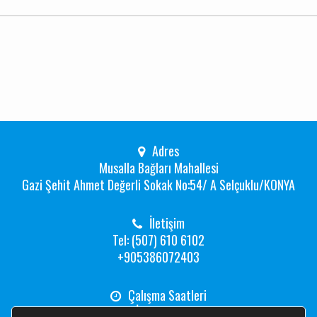
Adres
Musalla Bağları Mahallesi
Gazi Şehit Ahmet Değerli Sokak No:54/ A Selçuklu/KONYA
İletişim
Tel: (507) 610 6102
+905386072403
Çalışma Saatleri
Hafta İçi: 08:00 -19:00