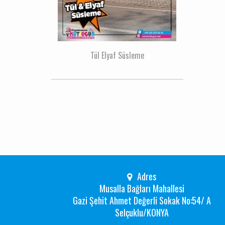
Tül Elyaf Süsleme
Adres
Musalla Bağları Mahallesi
Gazi Şehit Ahmet Değerli Sokak No:54/ A
Selçuklu/KONYA