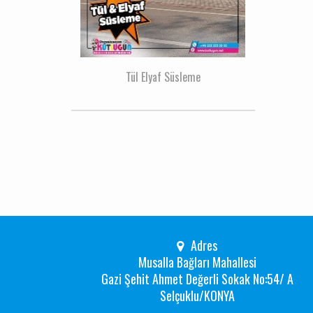
Tül Elyaf Süsleme
Adres
Musalla Bağları Mahallesi
Gazi Şehit Ahmet Değerli Sokak No:54/ A
Selçuklu/KONYA