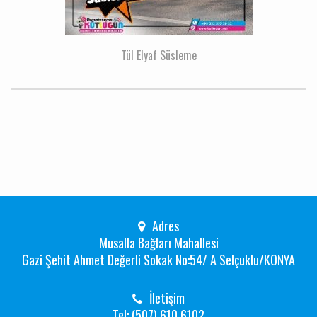
Tül Elyaf Süsleme
Adres
Musalla Bağları Mahallesi
Gazi Şehit Ahmet Değerli Sokak No:54/ A Selçuklu/KONYA
İletişim
Tel: (507) 610 6102