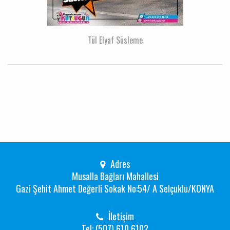
Tül Elyaf Süsleme
Adres
Musalla Bağları Mahallesi
Gazi Şehit Ahmet Değerli Sokak No:54/ A Selçuklu/KONYA
İletişim
Tel: (507) 610 6102