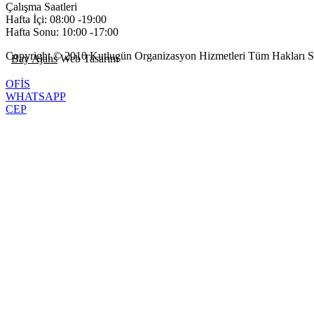
Çalışma Saatleri
Hafta İçi: 08:00 -19:00
Hafta Sonu: 10:00 -17:00
Copyright © 2010 Kutlugün Organizasyon Hizmetleri Tüm Hakları Sa
Bay Ajans
Web Tasarım
OFİS
WHATSAPP
CEP