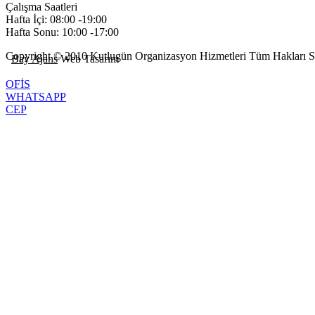
Çalışma Saatleri
Hafta İçi: 08:00 -19:00
Hafta Sonu: 10:00 -17:00
Copyright © 2010 Kutlugün Organizasyon Hizmetleri Tüm Hakları Sa
Bay Ajans
Web Tasarım
OFİS
WHATSAPP
CEP