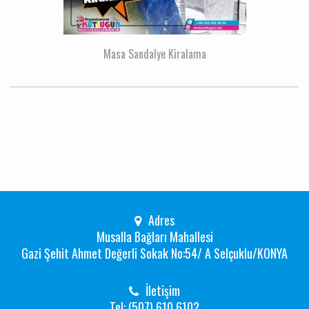
Masa Sandalye Kiralama
Adres
Musalla Bağları Mahallesi
Gazi Şehit Ahmet Değerli Sokak No:54/ A Selçuklu/KONYA
İletişim
Tel: (507) 610 6102