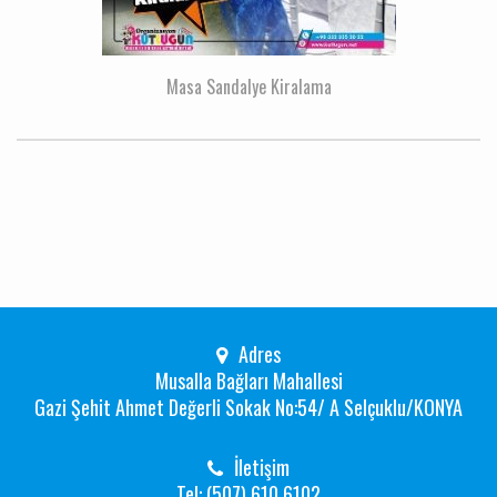
Masa Sandalye Kiralama
Adres
Musalla Bağları Mahallesi
Gazi Şehit Ahmet Değerli Sokak No:54/ A Selçuklu/KONYA
İletişim
Tel: (507) 610 6102