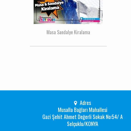
Masa Sandalye Kiralama
Adres
Musalla Bağları Mahallesi
Gazi Şehit Ahmet Değerli Sokak No:54/ A
Selçuklu/KONYA