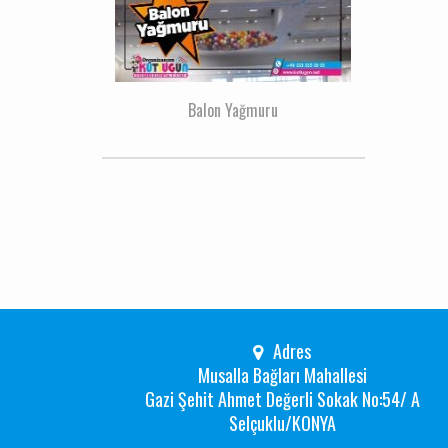
Balon Yağmuru
Adres
Musalla Bağları Mahallesi
Gazi Şehit Ahmet Değerli Sokak No:54/ A
Selçuklu/KONYA