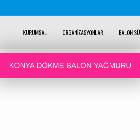
KURUMSAL
ORGANİZASYONLAR
BALON S
KONYA DÖKME BALON YAĞMURU