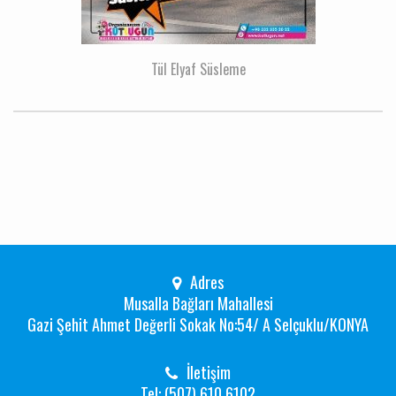
Tül Elyaf Süsleme
Adres
Musalla Bağları Mahallesi
Gazi Şehit Ahmet Değerli Sokak No:54/ A Selçuklu/KONYA
İletişim
Tel: (507) 610 6102