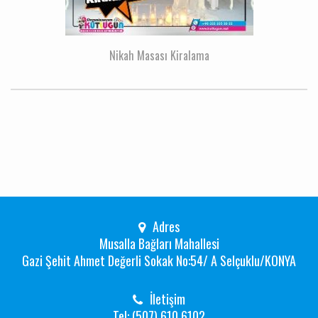
Nikah Masası Kiralama
Adres
Musalla Bağları Mahallesi
Gazi Şehit Ahmet Değerli Sokak No:54/ A Selçuklu/KONYA
İletişim
Tel: (507) 610 6102