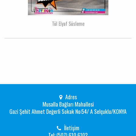
Tül Elyaf Süsleme
Adres
Musalla Bağları Mahallesi
Gazi Şehit Ahmet Değerli Sokak No:54/ A Selçuklu/KONYA
İletişim
Tel: (507) 610 6102