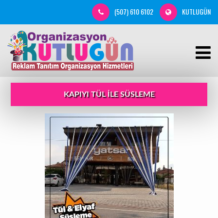
(507) 610 6102
KUTLUGÜN
KAPIYI TÜL ILE SÜSLEME