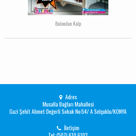
Balondan Kalp
Adres
Musalla Bağları Mahallesi
Gazi Şehit Ahmet Değerli Sokak No:54/ A Selçuklu/KONYA
İletişim
Tel: (507) 610 6102