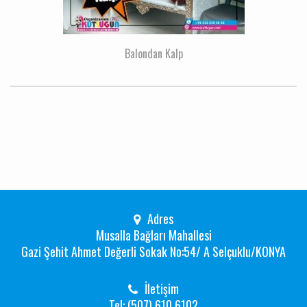
Balondan Kalp
Adres
Musalla Bağları Mahallesi
Gazi Şehit Ahmet Değerli Sokak No:54/ A Selçuklu/KONYA
İletişim
Tel: (507) 610 6102