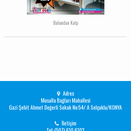
Balondan Kalp
Adres
Musalla Bağları Mahallesi
Gazi Şehit Ahmet Değerli Sokak No:54/ A Selçuklu/KONYA
İletişim
Tel: (507) 610 6102