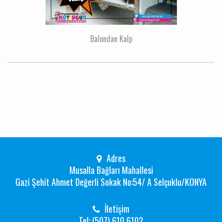
Balondan Kalp
Adres
Musalla Bağları Mahallesi
Gazi Şehit Ahmet Değerli Sokak No:54/ A Selçuklu/KONYA
İletişim
Tel: (507) 610 6102