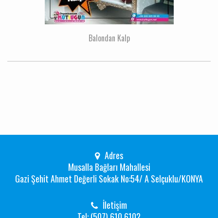
Balondan Kalp
Adres
Musalla Bağları Mahallesi
Gazi Şehit Ahmet Değerli Sokak No:54/ A Selçuklu/KONYA
İletişim
Tel: (507) 610 6102