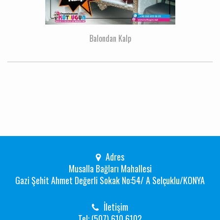
Balondan Kalp
Adres
Musalla Bağları Mahallesi
Gazi Şehit Ahmet Değerli Sokak No:54/ A Selçuklu/KONYA
İletişim
Tel: (507) 610 6102