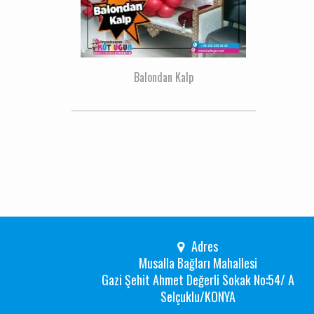
Balondan Kalp
Adres
Musalla Bağları Mahallesi
Gazi Şehit Ahmet Değerli Sokak No:54/ A
Selçuklu/KONYA