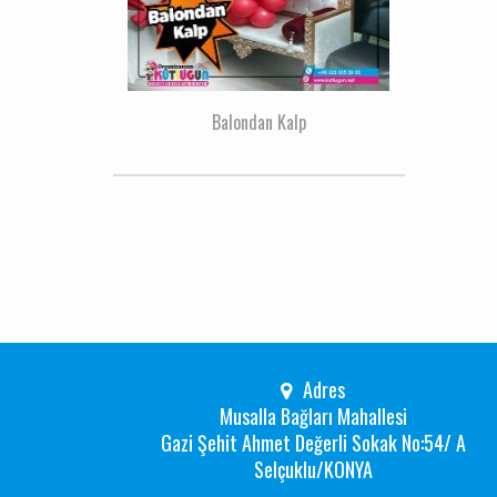
Balondan Kalp
Adres
Musalla Bağları Mahallesi
Gazi Şehit Ahmet Değerli Sokak No:54/ A
Selçuklu/KONYA