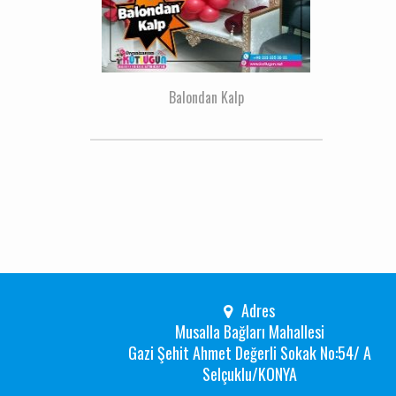
Balondan Kalp
Adres
Musalla Bağları Mahallesi
Gazi Şehit Ahmet Değerli Sokak No:54/ A
Selçuklu/KONYA