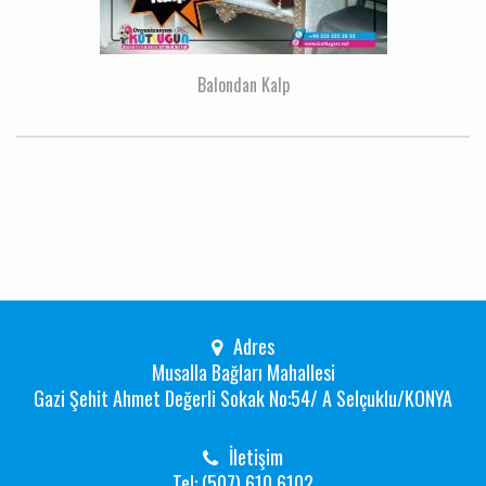
Balondan Kalp
Adres
Musalla Bağları Mahallesi
Gazi Şehit Ahmet Değerli Sokak No:54/ A Selçuklu/KONYA
İletişim
Tel: (507) 610 6102