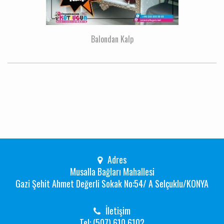
Balondan Kalp
Adres
Musalla Bağları Mahallesi
Gazi Şehit Ahmet Değerli Sokak No:54/ A Selçuklu/KONYA
İletişim
Tel: (507) 610 6102