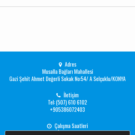
Adres
Musalla Bağları Mahallesi
Gazi Şehit Ahmet Değerli Sokak No:54/ A Selçuklu/KONYA
İletişim
Tel: (507) 610 6102
+905386072403
Çalışma Saatleri
Hafta İçi: 08:00 -19:00