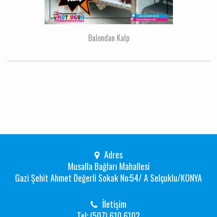
Balondan Kalp
Adres
Musalla Bağları Mahallesi
Gazi Şehit Ahmet Değerli Sokak No:54/ A Selçuklu/KONYA
İletişim
Tel: (507) 610 6102