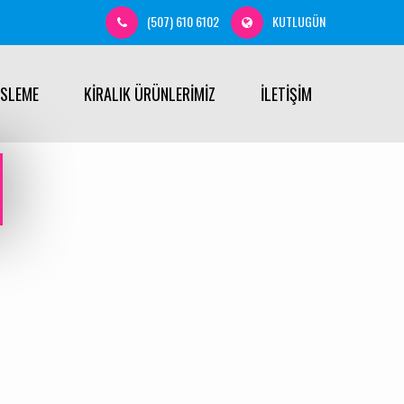
(507) 610 6102
KUTLUGÜN
ÜSLEME
KİRALIK ÜRÜNLERİMİZ
İLETİŞİM
R