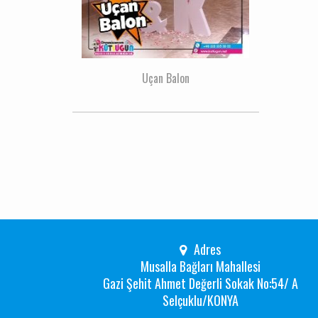
Uçan Balon
Adres
Musalla Bağları Mahallesi
Gazi Şehit Ahmet Değerli Sokak No:54/ A
Selçuklu/KONYA