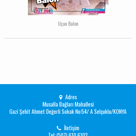
Uçan Balon
Adres
Musalla Bağları Mahallesi
Gazi Şehit Ahmet Değerli Sokak No:54/ A Selçuklu/KONYA
İletişim
Tel: (507) 610 6102