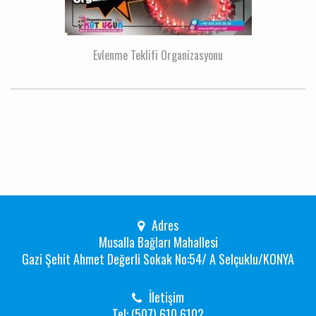
Evlenme Teklifi Organizasyonu
Adres
Musalla Bağları Mahallesi
Gazi Şehit Ahmet Değerli Sokak No:54/ A Selçuklu/KONYA
İletişim
Tel: (507) 610 6102