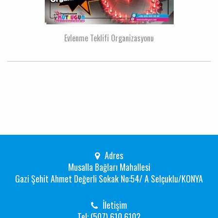
Evlenme Teklifi Organizasyonu
Adres
Musalla Bağları Mahallesi
Gazi Şehit Ahmet Değerli Sokak No:54/ A Selçuklu/KONYA
İletişim
Tel: (507) 610 6102