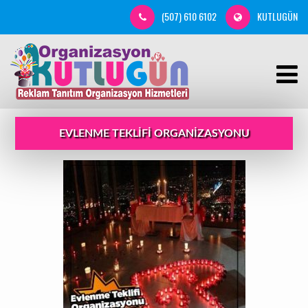
(507) 610 6102
KUTLUGÜN
EVLENME TEKLIFI ORGANIZASYONU