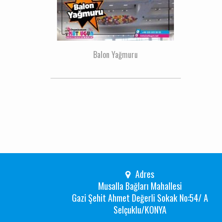
Balon Yağmuru
Adres
Musalla Bağları Mahallesi
Gazi Şehit Ahmet Değerli Sokak No:54/ A
Selçuklu/KONYA