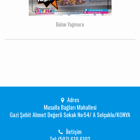
Balon Yağmuru
Adres
Musalla Bağları Mahallesi
Gazi Şehit Ahmet Değerli Sokak No:54/ A Selçuklu/KONYA
İletişim
Tel: (507) 610 6102