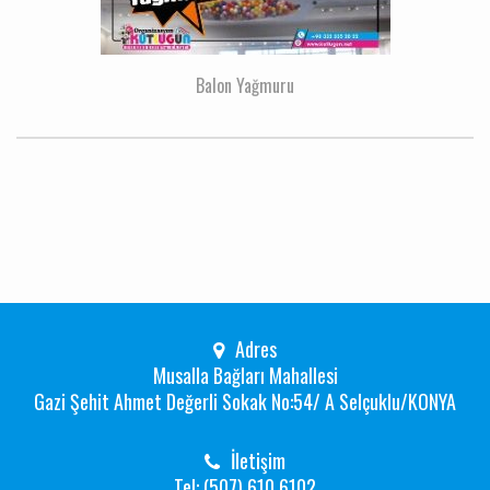
Balon Yağmuru
Adres
Musalla Bağları Mahallesi
Gazi Şehit Ahmet Değerli Sokak No:54/ A Selçuklu/KONYA
İletişim
Tel: (507) 610 6102