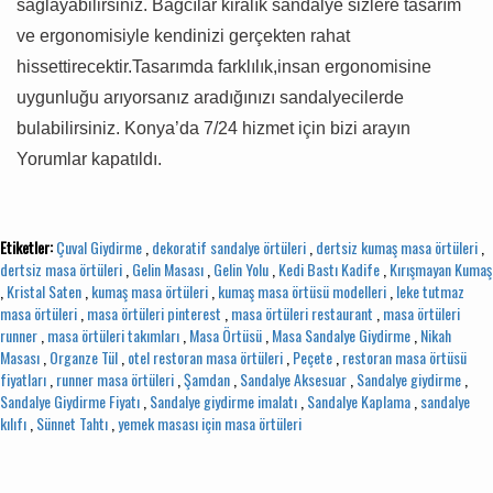
sağlayabilirsiniz. Bağcılar kiralık sandalye sizlere tasarım
ve ergonomisiyle kendinizi gerçekten rahat
hissettirecektir.Tasarımda farklılık,insan ergonomisine
uygunluğu arıyorsanız aradığınızı sandalyecilerde
bulabilirsiniz. Konya’da 7/24 hizmet için bizi arayın
Yorumlar kapatıldı.
Etiketler:
Çuval Giydirme
,
dekoratif sandalye örtüleri
,
dertsiz kumaş masa örtüleri
,
dertsiz masa örtüleri
,
Gelin Masası
,
Gelin Yolu
,
Kedi Bastı Kadife
,
Kırışmayan Kumaş
,
Kristal Saten
,
kumaş masa örtüleri
,
kumaş masa örtüsü modelleri
,
leke tutmaz
masa örtüleri
,
masa örtüleri pinterest
,
masa örtüleri restaurant
,
masa örtüleri
runner
,
masa örtüleri takımları
,
Masa Örtüsü
,
Masa Sandalye Giydirme
,
Nikah
Masası
,
Organze Tül
,
otel restoran masa örtüleri
,
Peçete
,
restoran masa örtüsü
fiyatları
,
runner masa örtüleri
,
Şamdan
,
Sandalye Aksesuar
,
Sandalye giydirme
,
Sandalye Giydirme Fiyatı
,
Sandalye giydirme imalatı
,
Sandalye Kaplama
,
sandalye
kılıfı
,
Sünnet Tahtı
,
yemek masası için masa örtüleri