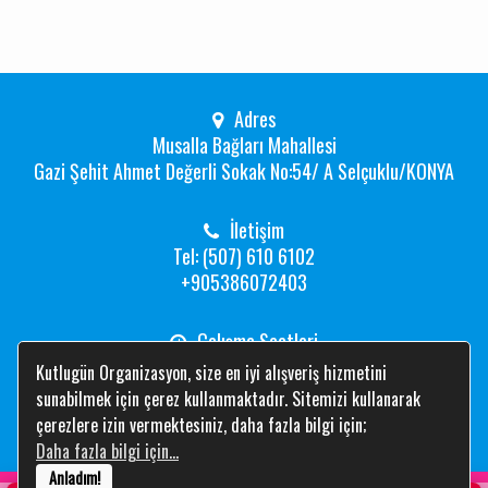
Adres
Musalla Bağları Mahallesi
Gazi Şehit Ahmet Değerli Sokak No:54/ A Selçuklu/KONYA
İletişim
Tel: (507) 610 6102
+905386072403
Çalışma Saatleri
Hafta İçi: 08:00 -19:00
Kutlugün Organizasyon, size en iyi alışveriş hizmetini
Hafta Sonu: 10:00 -17:00
sunabilmek için çerez kullanmaktadır. Sitemizi kullanarak
çerezlere izin vermektesiniz, daha fazla bilgi için;
Daha fazla bilgi için...
Anladım!